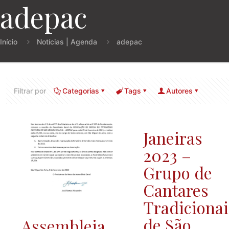
adepac
Início
Notícias | Agenda
adepac
Filtrar por
Categorias
Tags
Autores
Janeiras
2023 –
Grupo de
Cantares
Tradicionai
de São
Assembleia