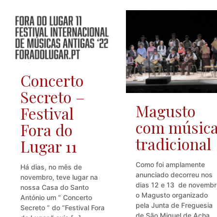
Concerto
Secreto –
Magusto
Festival
com músic
Fora do
tradicional
Lugar 11
Como foi amplamente
Há dias, no mês de
anunciado decorreu nos
novembro, teve lugar na
dias 12 e 13 de novemb
nossa Casa do Santo
o Magusto organizado
António um ” Concerto
pela Junta de Freguesia
Secreto ” do “Festival Fora
de São Miguel de Acha,