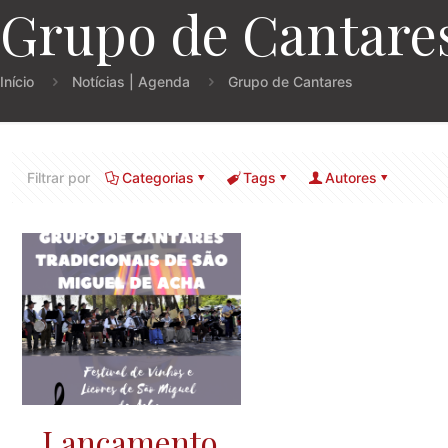
Grupo de Cantare
Início
Notícias | Agenda
Grupo de Cantares
Filtrar por
Categorias
Tags
Autores
Lançamento