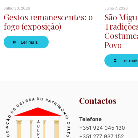
Julho 30, 2026
Julho 7, 2026
Gestos remanescentes: o
São Migue
fogo (exposição)
Tradiçõe
Costumes
Ler mais
Povo
Ler mai
Contactos
Telefone
+351 924 045 130
+351 277 937 152