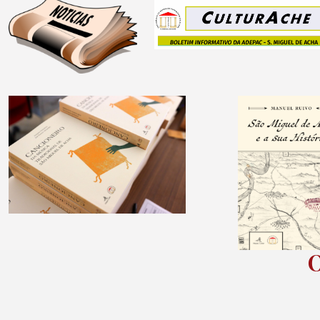
Último Jornal
ADEPAC
(prima para ver)
Pedidos para:
Pedidos pa
adepac@sapo.pt
adepac@sap
Tel 924 045 130
Tel 924 045
(prima para ver)
(prima para 
O