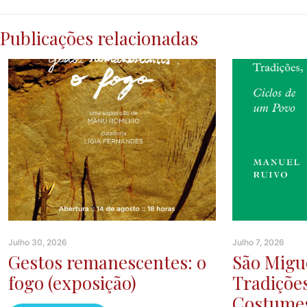
Publicações relacionadas
Julho 30, 2026
Julho 7, 2026
Gestos remanescentes: o
São Migue
fogo (exposição)
Tradiçõe
Costumes