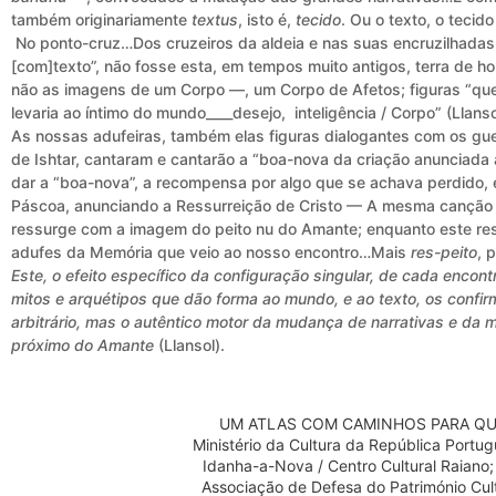
também originariamente
textus
, isto é,
tecido
. Ou o texto, o tecid
No ponto-cruz…Dos cruzeiros da aldeia e nas suas encruzilhadas
[com]texto”, não fosse esta, em tempos muito antigos, terra de 
não as imagens de um Corpo —, um Corpo de Afetos; figuras “qu
levaria ao íntimo do mundo____desejo, inteligência / Corpo” (Llanso
As nossas adufeiras, também elas figuras dialogantes com os guer
de Ishtar, cantaram e cantarão a “boa-nova da criação anunciada
dar a “boa-nova”, a recompensa por algo que se achava perdido,
Páscoa, anunciando a Ressurreição de Cristo — A mesma canção 
ressurge com a imagem do peito nu do Amante; enquanto este re
adufes da Memória que veio ao nosso encontro…Mais
res-peito
, 
Este, o efeito específico da configuração singular, de cada enco
mitos e arquétipos que dão forma ao mundo, e ao texto, os confir
arbitrário, mas o autêntico motor da mudança de narrativas e da
próximo do Amante
(Llansol).
UM ATLAS COM CAMINHOS PARA QUE
Ministério da Cultura da República Portug
Idanha-a-Nova / Centro Cultural Raiano
Associação de Defesa do Património Cult