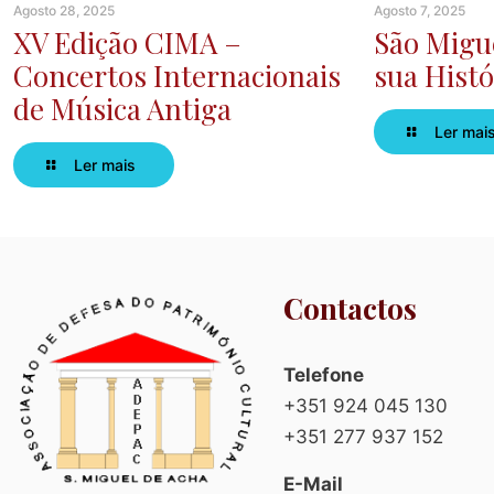
Agosto 28, 2025
Agosto 7, 2025
XV Edição CIMA –
São Migue
Concertos Internacionais
sua Histó
de Música Antiga
Ler mai
Ler mais
Contactos
Telefone
+351 924 045 130
+351 277 937 152
E-Mail