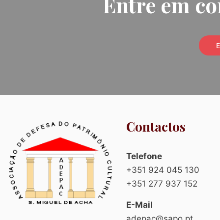
Entre em co
E
Contactos
Telefone
+351 924 045 130
+351 277 937 152
E-Mail
adepac@sapo.pt